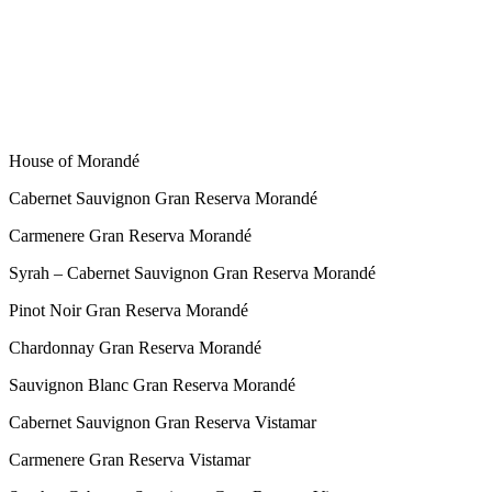
A partir de la cosecha 2008 se incorporó en la bodega una seleccionado
velocidad. El criterio de selección se determina mediante un
software
e
su condición esférica), y el color de las bayas (se retiran las uvas r
comprimido, los cuales, al detectar granos que no cumplen los parámet
Gracias al empleo de esta tecnología, se ha mejorado la calidad de nu
velocidad ha hecho posible procesar volúmenes de hasta 14.000 kilos di
House of Morandé
Cabernet Sauvignon Gran Reserva Morandé
Carmenere Gran Reserva Morandé
Syrah – Cabernet Sauvignon Gran Reserva Morandé
Pinot Noir Gran Reserva Morandé
Chardonnay Gran Reserva Morandé
Sauvignon Blanc Gran Reserva Morandé
Cabernet Sauvignon Gran Reserva Vistamar
Carmenere Gran Reserva Vistamar